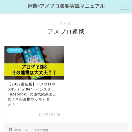
起業×アメブロ集客実践マニュアル
― TAG ―
アメブロ連携
SNS活用術
【2022最新版】アメブロや
SNS（Twitter・インスタ・
Facebook）の連携結果まと
め！その連携やっちゃダ
メ！！
2018年7月27日
HOME
アメブロ連携