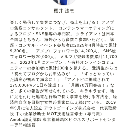
櫻井 法恵
楽しく発信して集客につなげ、売上を上げる！ アメブ
ロ集客コンサルタント。 コンテンツマーケティングに
よるブログ・SNS集客の専門家。 クライアントは日本
全国はもちろん、海外からも多数ご参加いただく。 講
座・コンサル・イベント参加者は2025年4月時点で累計
9,300名。 アメブロフォロワー数14,200人。 SNS総
フォロワー数20,000人。 メルマガ登録者数累計11,700
人。 2023年1月にオープンした有料オンラインコミュ
ニティーの参加者は累計200名を超える。 受講生からは
「初めてブログからお申込みが！」 「ずっとやってい
た講座が初めて満席に！」 「アメトピに掲載されて
175,000PV／1日を達成！」 「月商70万円突破！」な
ど、多くの報告が寄せられている。 キラキラせず、地
に足を付けた地道な行動で長く事業を続ける方法を、経
済的自立を目指す女性起業家に伝え続けている。 2019
年9月に法人設立 アウトゴーイング株式会社 代表取締
役 中小企業診断士 MOT技術経営修士（専門職）
Ameba認定講師 東京都練馬区ビジネスサポートセンタ
ー専門相談員