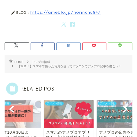
https://ameblo.jp/norinchu84/
BLOG：
HOME
アメブロ情報
【簡単！】スマホで撮った写真を使ってパソコンでアメブロ記事を書こう！
RELATED POST
ブロ情報
アメブロ情報
アメブロ情報
マホのアメブロアプリ
アメブロの広告を外すに
2019年10月30日よ