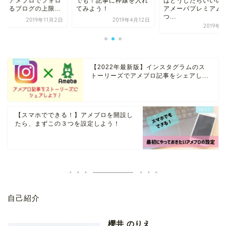
も！記事に枠線を入れ
はどうしたらいいの？～
り！ アメブロでフ
みよう！
アメーバプレミアムに
ーできるブログの上限.
つ...
2019年4月12日
2019年1
2019年1月5日
【2022年最新版】インスタグラムのス
トーリーズでアメブロ記事をシェアし...
【スマホでできる！】アメブロを開設し
たら、まずこの３つを設定しよう！
自己紹介
櫻井 のりえ